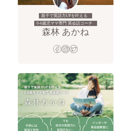
親子で英語力UPを叶える
0-6歳児ママ専門 英会話コーチ
森林 あかね